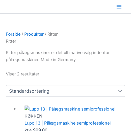
Gå
til
indholdet
Forside
/
Produkter
/ Ritter
Ritter
Ritter pålægsmaskiner er det ultimative valg indenfor
pålægsmaskiner. Made in Germany
Viser 2 resultater
KØKKEN
Lupo 13 | Pålægsmaskine semiprofessionel
kr.
4.999,00