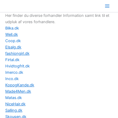
Gå
til
indholdet
Her finder du diverse forhandler Information samt link til et
udpluk af vores forhandlere.
Bilka.dk
Well.dk
Coop.dk
Elsalg.dk
fashiongirl.dk
Firtal.dk
Hvidtogfrit.dk
Imerco.dk
Inco.dk
KopogKande.dk
Made4Men.dk
Matas.dk
NiceHair.dk
Salling.dk
Skousen.dk