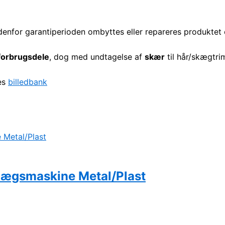
ndenfor garantiperioden ombyttes eller repareres produktet e
 forbrugsdele
, dog med undtagelse af
skær
til hår/skægtri
res
billedbank
ålægsmaskine Metal/Plast