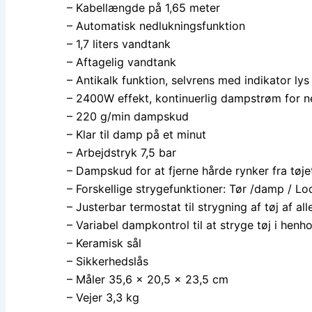
– Kabellængde på 1,65 meter
– Automatisk nedlukningsfunktion
– 1,7 liters vandtank
– Aftagelig vandtank
– Antikalk funktion, selvrens med indikator lys
– 2400W effekt, kontinuerlig dampstrøm for n
– 220 g/min dampskud
– Klar til damp på et minut
– Arbejdstryk 7,5 bar
– Dampskud for at fjerne hårde rynker fra tøje
– Forskellige strygefunktioner: Tør /damp / L
– Justerbar termostat til strygning af tøj af all
– Variabel dampkontrol til at stryge tøj i henhol
– Keramisk sål
– Sikkerhedslås
– Måler 35,6 x 20,5 x 23,5 cm
– Vejer 3,3 kg