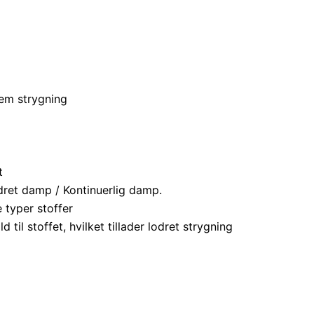
em strygning
t
odret damp / Kontinuerlig damp.
e typer stoffer
d til stoffet, hvilket tillader lodret strygning