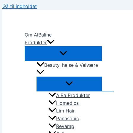
Gå til indholdet
Om AlBaline
Produkter
Beauty, helse & Velvære
AlBa Produkter
Homedics
Lim Hair
Panasonic
Revamp