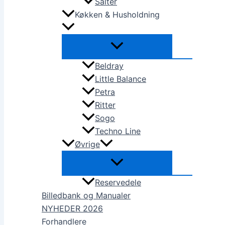
Salter
Køkken & Husholdning
Beldray
Little Balance
Petra
Ritter
Sogo
Techno Line
Øvrige
Reservedele
Billedbank og Manualer
NYHEDER 2026
Forhandlere