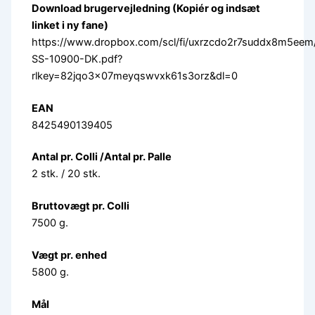
Download brugervejledning (Kopiér og indsæt
linket i ny fane)
https://www.dropbox.com/scl/fi/uxrzcdo2r7suddx8m5eem
SS-10900-DK.pdf?
rlkey=82jqo3x07meyqswvxk61s3orz&dl=0
EAN
8425490139405
Antal pr. Colli /Antal pr. Palle
2 stk. / 20 stk.
Bruttovægt pr. Colli
7500 g.
Vægt pr. enhed
5800 g.
Mål