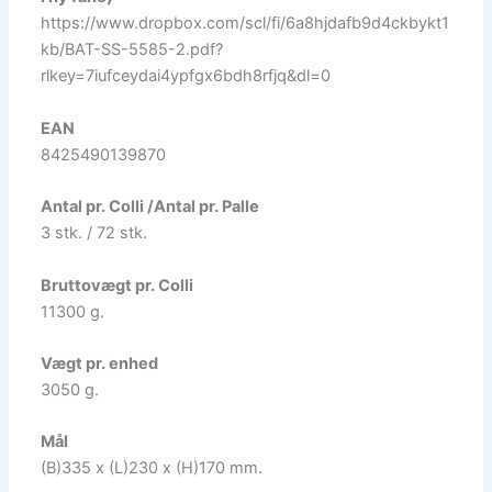
https://www.dropbox.com/scl/fi/6a8hjdafb9d4ckbykt1
kb/BAT-SS-5585-2.pdf?
rlkey=7iufceydai4ypfgx6bdh8rfjq&dl=0
EAN
8425490139870
Antal pr. Colli /Antal pr. Palle
3 stk. / 72 stk.
Bruttovægt pr. Colli
11300 g.
Vægt pr. enhed
3050 g.
Mål
(B)335 x (L)230 x (H)170 mm.