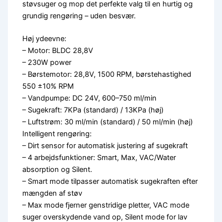
støvsuger og mop det perfekte valg til en hurtig og
grundig rengøring – uden besvær.
Høj ydeevne:
– Motor: BLDC 28,8V
– 230W power
– Børstemotor: 28,8V, 1500 RPM, børstehastighed
550 ±10% RPM
– Vandpumpe: DC 24V, 600–750 ml/min
– Sugekraft: 7KPa (standard) / 13KPa (høj)
– Luftstrøm: 30 ml/min (standard) / 50 ml/min (høj)
Intelligent rengøring:
– Dirt sensor for automatisk justering af sugekraft
– 4 arbejdsfunktioner: Smart, Max, VAC/Water
absorption og Silent.
– Smart mode tilpasser automatisk sugekraften efter
mængden af støv
– Max mode fjerner genstridige pletter, VAC mode
suger overskydende vand op, Silent mode for lav