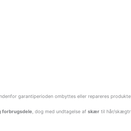
Indenfor garantiperioden ombyttes eller repareres produktet
g forbrugsdele
, dog med undtagelse af
skær
til hår/skægt