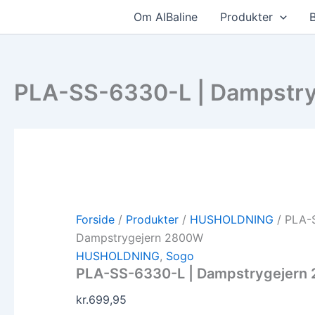
Gå
Om AlBaline
Produkter
B
til
indholdet
PLA-SS-6330-L | Dampstr
Forside
/
Produkter
/
HUSHOLDNING
/ PLA-
Dampstrygejern 2800W
HUSHOLDNING
,
Sogo
PLA-SS-6330-L | Dampstrygejern
kr.
699,95