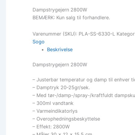
Dampstrygejern 2800W
BEMÆRK: Kun salg til forhandlere.
Varenummer (SKU):
PLA-SS-6330-L
Kategor
Sogo
Beskrivelse
Dampstrygejern 2800W
– Justerbar temperatur og damp til enhver ti
– Damptryk 20-25gr/sek.
– Med tør-/damp-/spray-/kraftfuldt dampsk
– 300ml vandtank
– Varmeindikatorlys
– Overophedningsbeskyttelse
– Effekt: 2800W
– Måler 30 x 12 x 15,5 cm