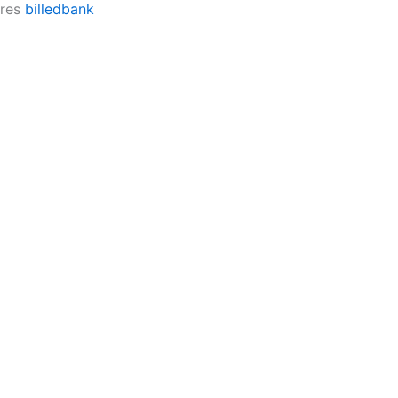
ores
billedbank