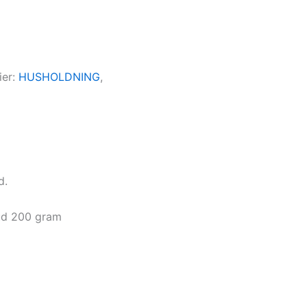
ier:
HUSHOLDNING
,
d.
ud 200 gram