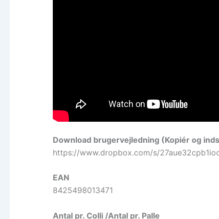
Download brugervejledning (Kopiér og indsæ
https://www.dropbox.com/s/27aue32cpb1i
EAN
8425498013471
Antal pr. Colli /Antal pr. Palle