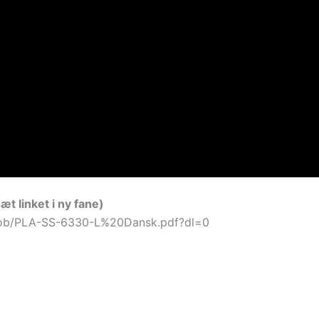
t linket i ny fane)
oob/PLA-SS-6330-L%20Dansk.pdf?dl=0