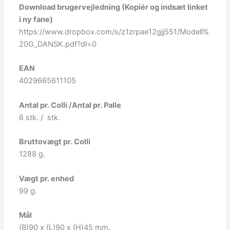
Download brugervejledning (Kopiér og indsæt linket
i ny fane)
https://www.dropbox.com/s/z1zrpae12gjj551/Modell%
20G_DANSK.pdf?dl=0
EAN
4029665611105
Antal pr. Colli /Antal pr. Palle
6 stk. / stk.
Bruttovægt pr. Colli
1288 g.
Vægt pr. enhed
99 g.
Mål
(B)90 x (L)90 x (H)45 mm.