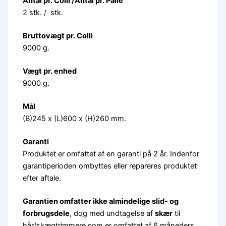
Antal pr. Colli /Antal pr. Palle
2 stk. / stk.
Bruttovægt pr. Colli
9000 g.
Vægt pr. enhed
9000 g.
Mål
(B)245 x (L)600 x (H)260 mm.
Garanti
Produktet er omfattet af en garanti på 2 år. Indenfor
garantiperioden ombyttes eller repareres produktet
efter aftale.
Garantien omfatter ikke almindelige slid- og
forbrugsdele
, dog med undtagelse af
skær
til
hår/skægtrimmere som er omfattet af 6 måneders