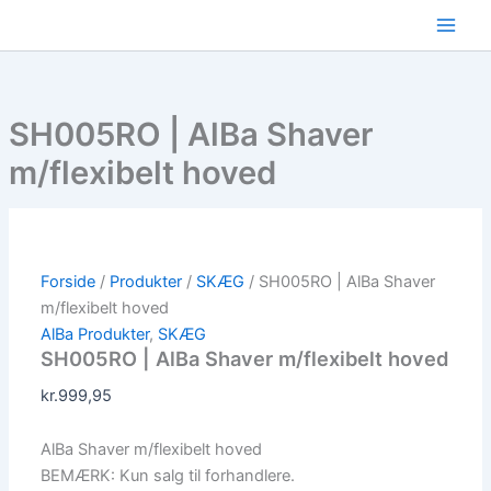
Gå
til
indholdet
SH005RO | AlBa Shaver
m/flexibelt hoved
Forside
/
Produkter
/
SKÆG
/ SH005RO | AlBa Shaver
m/flexibelt hoved
AlBa Produkter
,
SKÆG
SH005RO | AlBa Shaver m/flexibelt hoved
kr.
999,95
AlBa Shaver m/flexibelt hoved
BEMÆRK: Kun salg til forhandlere.