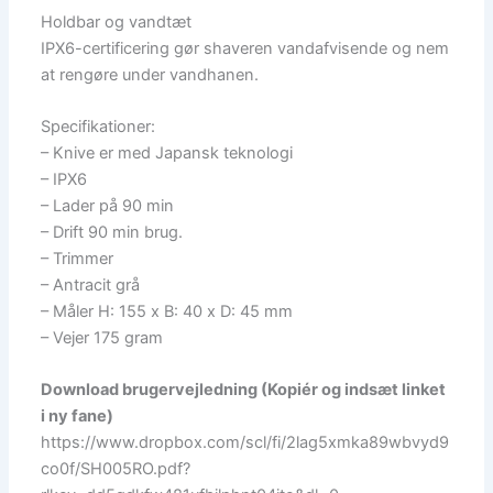
Holdbar og vandtæt
IPX6-certificering gør shaveren vandafvisende og nem
at rengøre under vandhanen.
Specifikationer:
– Knive er med Japansk teknologi
– IPX6
– Lader på 90 min
– Drift 90 min brug.
– Trimmer
– Antracit grå
– Måler H: 155 x B: 40 x D: 45 mm
– Vejer 175 gram
Download brugervejledning (Kopiér og indsæt linket
i ny fane)
https://www.dropbox.com/scl/fi/2lag5xmka89wbvyd9
co0f/SH005RO.pdf?