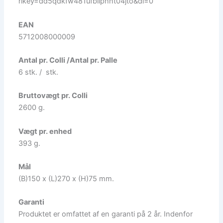
rlkey=dd5qdkfw481ufbilphnt04jto&dl=0
EAN
5712008000009
Antal pr. Colli /Antal pr. Palle
6 stk. / stk.
Bruttovægt pr. Colli
2600 g.
Vægt pr. enhed
393 g.
Mål
(B)150 x (L)270 x (H)75 mm.
Garanti
Produktet er omfattet af en garanti på 2 år. Indenfor